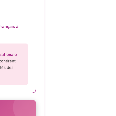
rançais à
Nationale
 cohérent
ités des