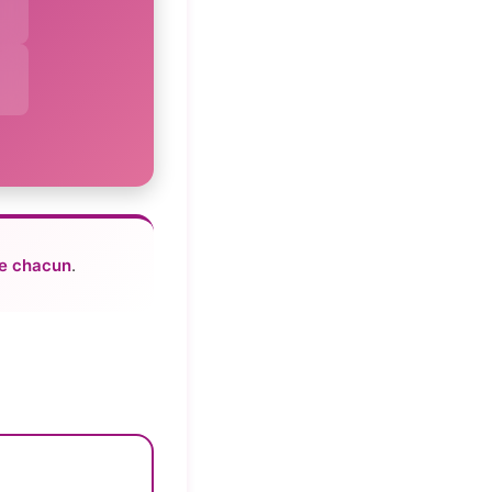
de chacun
.