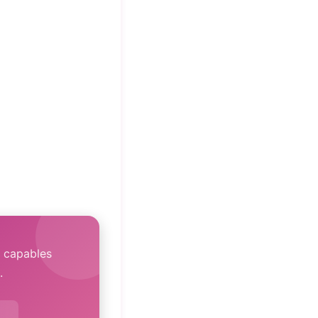
, capables
.