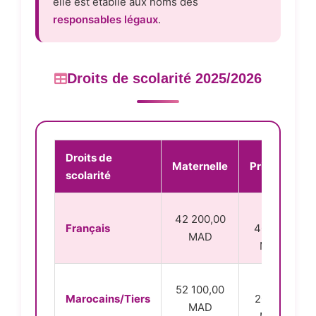
elle est établie aux noms des
responsables légaux
.
Droits de scolarité 2025/2026
Droits de
Maternelle
Primaire
scolarité
39
42 200,00
Français
400,00
MAD
MAD
48
52 100,00
Marocains/Tiers
200,00
MAD