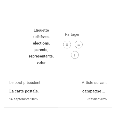
Étiquette
Partager:
:
délèves
,
élections
,
parents
,
représentants
,
voter
Le post précédent
Article suivant
La carte postale
campagne de
chorégraphique
recrutement des postes
26 septembre 2025
9 février 2026
d’André Chénier
détachés pour la
rentrée 26 - ouverte